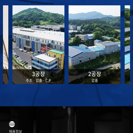
고
있
3공장
2공장
주조ㆍ압출ㆍC.P
압출
채용정보