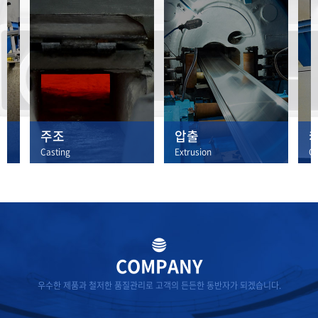
주조
압출
Casting
Extrusion
Ca
AK는 최첨단 설비와
압출 제품은 용도에
최
기술력을 바탕으로,
따라 항공, 방산, 선박
생
고순도 알루미늄 빌
부품용, 중장비 구조
미
,
렛,
용,
9
처
슬라브를 제조하고 고
해양 및 풍력 구조용,
잔
객가치 향상을 실현합
산업용으로 사용되고
COMPANY
니다.
있습니다.
가
없
우수한 제품과 철저한 품질관리로 고객의 든든한 동반자가 되겠습니다.
제