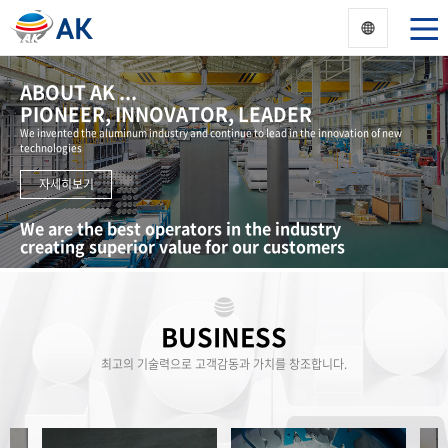
ABOUT AK ...
PIONEER, INNOVATOR, LEADER
We invented the aluminum industry and continue to lead in the innovation of new
technologies
자세히보기
We are the best operators in the industry
creating superior value for our customers
BUSINESS
최고의 기술력으로 고객감동과 가치를 창조합니다.